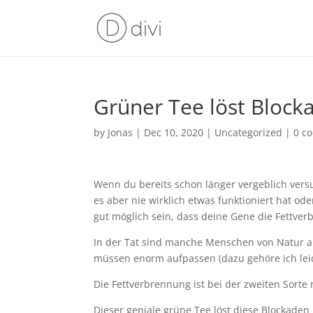
Grüner Tee löst Block
by
Jonas
|
Dec 10, 2020
|
Uncategorized
|
0 c
Wenn du bereits schon länger vergeblich ve
es aber nie wirklich etwas funktioniert hat od
gut möglich sein, dass deine Gene die Fettver
In der Tat sind manche Menschen von Natur 
müssen enorm aufpassen (dazu gehöre ich lei
Die Fettverbrennung ist bei der zweiten Sorte re
Dieser geniale grüne Tee löst diese Blockaden 